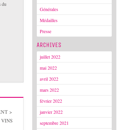
s du
Générales
Médailles
Presse
ARCHIVES
juillet 2022
mai 2022
avril 2022
mars 2022
février 2022
NT >
janvier 2022
 VINS
septembre 2021